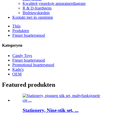
Kwaliteit ynspeksje apparatuerdiagram
R & D-feardigens
Bedriuwskiednis
Kontakt mei ús opnimme
Thús
Produkten
Figuer boartersguod
Kategoryen
Candy Toys
Figuer boartersguod
Promotional boartersguod
Kado's
OEM
Featured produkten
Stationery, Nine-stik set, ...