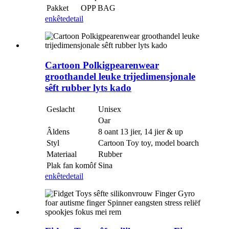
Pakket
OPP BAG
enkête
detail
Cartoon Polkigpearenwear
groothandel leuke trijedimensjonale
sêft rubber lyts kado
Geslacht
Unisex
Oar
Âldens
8 oant 13 jier, 14 jier & up
Styl
Cartoon Toy toy, model boarch
Materiaal
Rubber
Plak fan komôf
Sina
enkête
detail