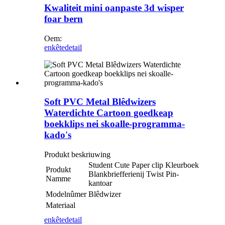
Kwaliteit mini oanpaste 3d wisper
foar bern
Oem:
enkête
detail
Soft PVC Metal Blêdwizers
Waterdichte Cartoon goedkeap
boekklips nei skoalle-programma-
kado's
Produkt beskriuwing
Student Cute Paper clip Kleurboek
Produkt
Blankbriefferienij Twist Pin-
Namme
kantoar
Modelnûmer
Blêdwizer
Materiaal
enkête
detail