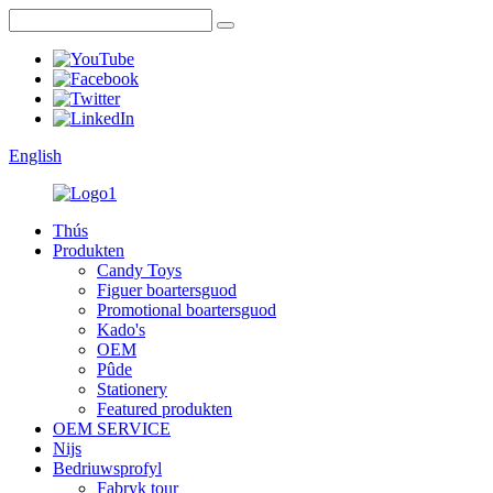
English
Thús
Produkten
Candy Toys
Figuer boartersguod
Promotional boartersguod
Kado's
OEM
Pûde
Stationery
Featured produkten
OEM SERVICE
Nijs
Bedriuwsprofyl
Fabryk tour