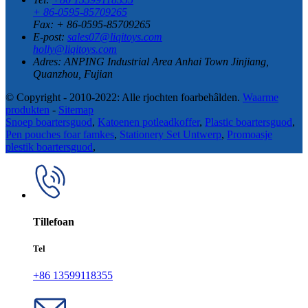
+ 86-0595-85709265
Fax: + 86-0595-85709265
E-post:
sales07@liqitoys.com
holly@liqitoys.com
Adres:
ANPING Industrial Area Anhai Town Jinjiang,
Quanzhou, Fujian
© Copyright - 2010-2022: Alle rjochten foarbehâlden.
Waarme
produkten
-
Sitemap
Snoep boartersguod
,
Katoenen potleadkoffer
,
Plastic boartersguod
,
Pen pouches foar famkes
,
Stationery Set Untwerp
,
Promoasje
plestik boartersguod
,
Tillefoan
Tel
+86 13599118355