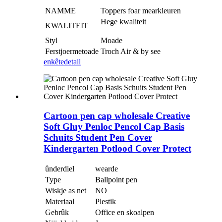
NAMME
Toppers foar mearkleuren
Hege kwaliteit
KWALITEIT
Styl
Moade
Ferstjoermetoade
Troch Air & by see
enkête
detail
Cartoon pen cap wholesale Creative
Soft Gluy Penloc Pencol Cap Basis
Schuits Student Pen Cover
Kindergarten Potlood Cover Protect
ûnderdiel
wearde
Type
Ballpoint pen
Wiskje as net
NO
Materiaal
Plestik
Gebrûk
Office en skoalpen