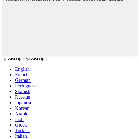
[javascript]
[/javascript]
English
French
German
Portuguese
Spanish
Russian
Japanese
Korean
Arabic
Irish
Greek
Turkish
Italian