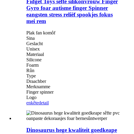
Fidget Toys sêfte silikonvrouw Finger
Gyro foar autisme finger Spinner
eangsten stress reliëf spookjes fokus
mei rem
Plak fan komôf
Sina
Geslacht
Unisex
Materiaal
Silicone
Foarm
Rûn
Type
Draachber
Merknamme
Finger spinner
Logo
enkête
detail
Dinosaurus hege kwaliteit goedkeape