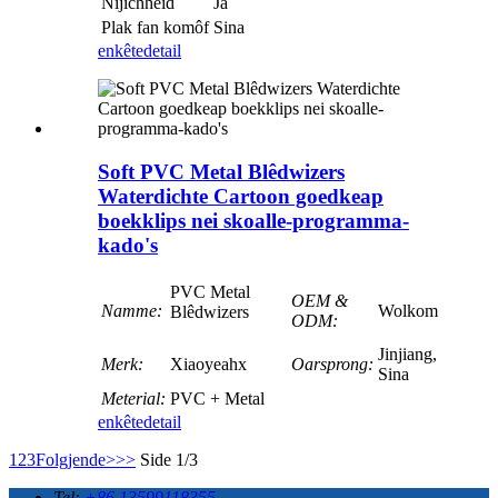
Nijichheid
Ja
Plak fan komôf
Sina
enkête
detail
Soft PVC Metal Blêdwizers
Waterdichte Cartoon goedkeap
boekklips nei skoalle-programma-
kado's
PVC Metal
OEM &
Namme:
Wolkom
Blêdwizers
ODM:
Jinjiang,
Merk:
Xiaoyeahx
Oarsprong:
Sina
Meterial:
PVC + Metal
enkête
detail
1
2
3
Folgjende>
>>
Side 1/3
Tel:
+86 13599118355