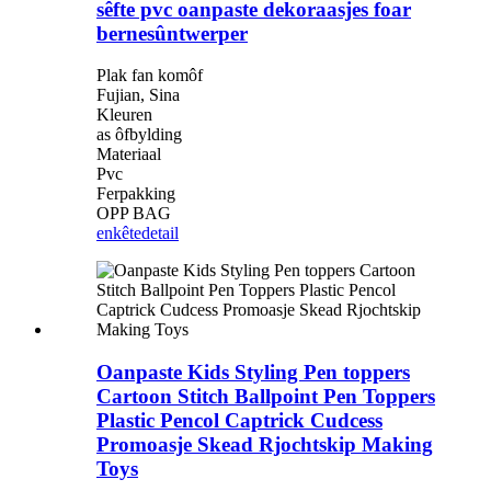
sêfte pvc oanpaste dekoraasjes foar
bernesûntwerper
Plak fan komôf
Fujian, Sina
Kleuren
as ôfbylding
Materiaal
Pvc
Ferpakking
OPP BAG
enkête
detail
Oanpaste Kids Styling Pen toppers
Cartoon Stitch Ballpoint Pen Toppers
Plastic Pencol Captrick Cudcess
Promoasje Skead Rjochtskip Making
Toys