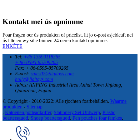
Kontakt mei ús opnimme
Foar fragen oer ús produkten of pricelist, lit jo e-post asjebleaft nei
ús litte en wy sille binnen 24 oeren kontakt opnimme.
ENKÊTE
Tel:
+86 13599118355
+ 86-0595-85709265
Fax: + 86-0595-85709265
E-post:
sales07@liqitoys.com
holly@liqitoys.com
Adres:
ANPING Industrial Area Anhai Town Jinjiang,
Quanzhou, Fujian
© Copyright - 2010-2022: Alle rjochten foarbehâlden.
Waarme
produkten
-
Sitemap
,
Katoenen potleadkoffer
,
Stationery Set Untwerp
,
Plastic
boartersguod
,
Snoep boartersguod
,
Pen pouches foar famkes
,