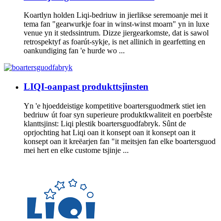
Koartlyn holden Liqi-bedriuw in jierlikse seremoanje mei it
tema fan "gearwurkje foar in winst-winst moarn" yn in luxe
venue yn it stedssintrum. Dizze jiergearkomste, dat is sawol
retrospektyf as foarút-sykje, is net allinich in gearfetting en
oankundiging fan 'e hurde wo ...
LIQI-oanpast produkttsjinsten
Yn 'e hjoeddeistige kompetitive boartersguodmerk stiet ien
bedriuw út foar syn superieure produktkwaliteit en poerbêste
klanttsjinst: Liqi plestik boartersguodfabryk. Sûnt de
oprjochting hat Liqi oan it konsept oan it konsept oan it
konsept oan it kreëarjen fan "it meitsjen fan elke boartersguod
mei hert en elke custome tsjinje ...