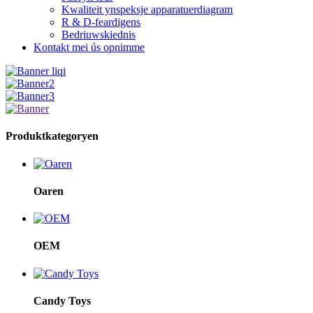
Kwaliteit ynspeksje apparatuerdiagram
R & D-feardigens
Bedriuwskiednis
Kontakt mei ús opnimme
Produktkategoryen
Oaren
OEM
Candy Toys