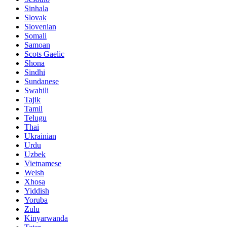
Sinhala
Slovak
Slovenian
Somali
Samoan
Scots Gaelic
Shona
Sindhi
Sundanese
Swahili
Tajik
Tamil
Telugu
Thai
Ukrainian
Urdu
Uzbek
Vietnamese
Welsh
Xhosa
Yiddish
Yoruba
Zulu
Kinyarwanda