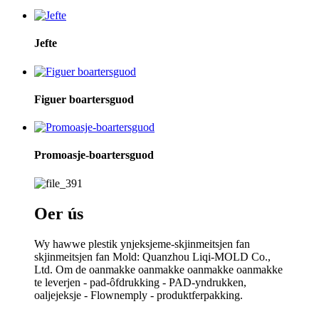
Jefte
Figuer boartersguod
Promoasje-boartersguod
Oer ús
Wy hawwe plestik ynjeksjeme-skjinmeitsjen fan
skjinmeitsjen fan Mold: Quanzhou Liqi-MOLD Co.,
Ltd. Om de oanmakke oanmakke oanmakke oanmakke
te leverjen - pad-ôfdrukking - PAD-yndrukken,
oaljejeksje - Flownemply - produktferpakking.