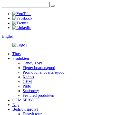
English
Thús
Produkten
Candy Toys
Figuer boartersguod
Promotional boartersguod
Kado's
OEM
Pûde
Stationery
Featured produkten
OEM SERVICE
Nijs
Bedriuwsprofyl
Fabryk tour